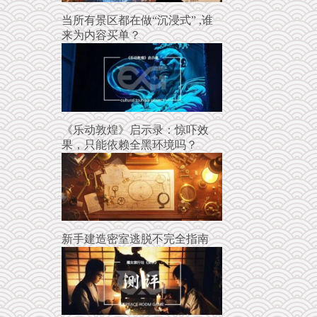
当所有景区都在做“沉浸式” ,谁
来为内容买单？
《乐动敦煌》启示录：惊吓效
果，只能依赖全黑环境吗？
新手建造密室逃脱不完全指南