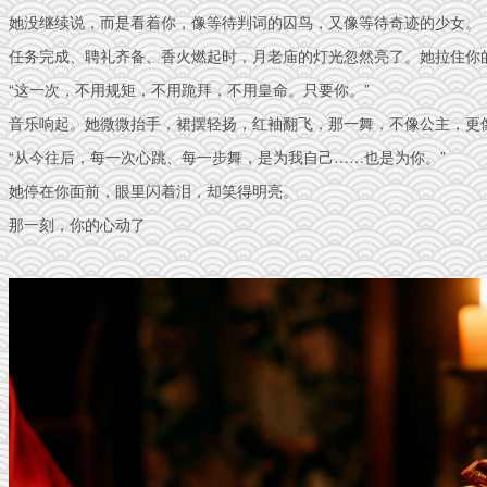
她没继续说，而是看着你，像等待判词的囚鸟，又像等待奇迹的少女。
任务完成、聘礼齐备、香火燃起时，月老庙的灯光忽然亮了。她拉住你
“这一次，不用规矩，不用跪拜，不用皇命。只要你。”
音乐响起。她微微抬手，裙摆轻扬，红袖翻飞，那一舞，不像公主，更
“从今往后，每一次心跳、每一步舞，是为我自己……也是为你。”
她停在你面前，眼里闪着泪，却笑得明亮。
那一刻，你的心动了