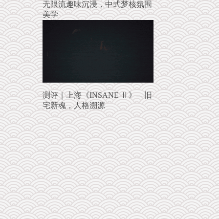
无限流趣味沉浸，中式梦核氛围
美学
测评｜上海《INSANE Ⅱ》—旧
宅新魂，人格溯源