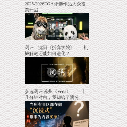
2025-2026EGA评选作品大众投
票开启
测评｜沈阳《拆弹学院》——机
械解谜还能如何进化？
参选测评|苏州《Veda》—— 十
几分钟对白，我却给了满分