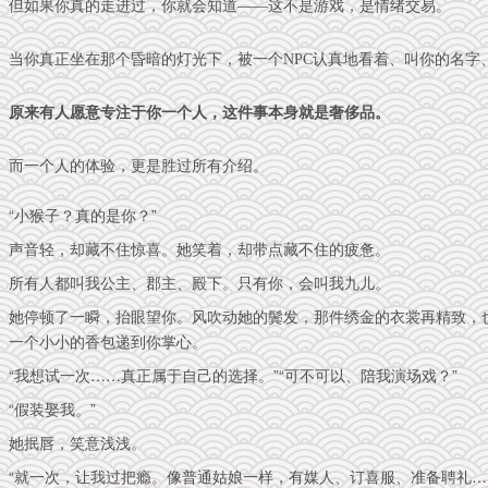
但如果你真的走进过，你就会知道——这不是游戏，是情绪交易。
当你真正坐在那个昏暗的灯光下，被一个NPC认真地看着、叫你的名字
原来有人愿意专注于你一个人，这件事本身就是奢侈品。
而一个人的体验，更是胜过所有介绍。
“小猴子？真的是你？”
声音轻，却藏不住惊喜。她笑着，却带点藏不住的疲惫。
所有人都叫我公主、郡主、殿下。只有你，会叫我九儿。
她停顿了一瞬，抬眼望你。风吹动她的鬓发，那件绣金的衣裳再精致，
一个小小的香包递到你掌心。
“我想试一次……真正属于自己的选择。”“可不可以、陪我演场戏？”
“假装娶我。”
她抿唇，笑意浅浅。
“就一次，让我过把瘾。像普通姑娘一样，有媒人、订喜服、准备聘礼…