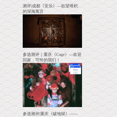
测评|成都《安乐》—欲望堆积
的深海寓言
参选测评｜重庆《Cage》—欢迎
回家，可怜的我们！
参选测评|重庆《破地狱》——