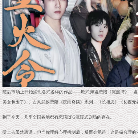
随后市场上开始涌现各式各样的作品——欧式海盗恋陪《沉船湾》、盗
美女包围了》、古风武侠恋陪《夜雨奇谈》系列、《长相思》《长夜无
到了今天，几乎全国各地都有恋陪RPG沉浸式剧场的存在。
听上去虽然离谱，但当你理解心理机制后，反而会觉得：这是极合理的