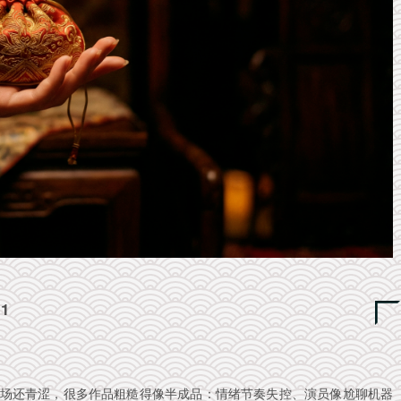
01
场还青涩，很多作品粗糙得像半成品：情绪节奏失控、演员像尬聊机器