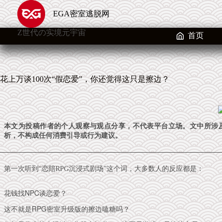
跳
EGA密室逃脱网
至
内
Z世代の实境元宇宙
容
首页
花上万谈100次“假恋爱”，你还觉得这只是擦边？
本文为投稿作者的个人观察与观点分享，不代表平台立场。文中所涉
析，不构成任何消费引导或行为建议。
第一次听到“恋陪RPG沉浸式剧场”这个词，大多数人的反应都是：
花钱找NPC谈恋爱？
这不就是RPG密室升级版的擦边嗑糖吗？