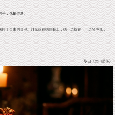
的手，像怕你逃。
像终于自由的灵魂。灯光落在她眉眼上，她一边旋转，一边轻声说：
取自《龙门后传》