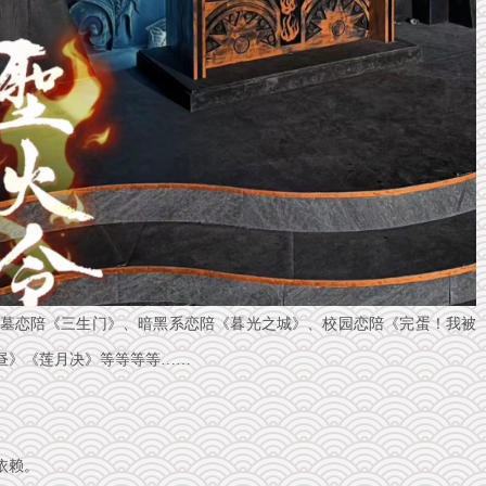
墓恋陪《三生门》、暗黑系恋陪《暮光之城》、校园恋陪《完蛋！我被
昼》《莲月决》等等等等……
依赖。