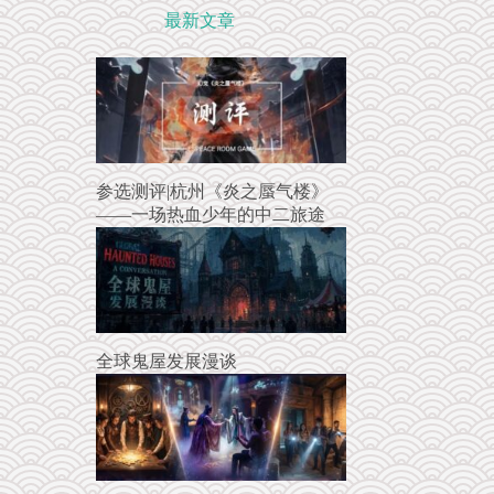
最新文章
参选测评|杭州《炎之蜃气楼》
——一场热血少年的中二旅途
全球鬼屋发展漫谈