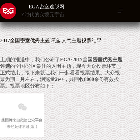
跳
EGA密室逃脱网
至
Z时代的实境元宇宙
内
容
2017全国密室优秀主题评选-人气主题投票结果
上期的推送中，我们公布了
EGA·2017全国密室优秀主题
评选
的全国/分区最佳的入围主题，现今大众投票环节已
正式结束，接下来就让我们一起看看投票结果。大众投
票为期一月左右，浏览量
2w+
，共回收
8000
余份有效投
票。投票地区分布如下：