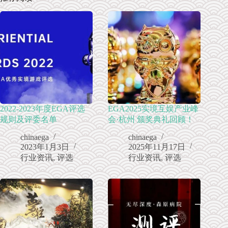
2022-2023年度EGA评选
EGA2025实境互娱产业峰
规则及评委名单
会·杭州 颁奖典礼回顾！
chinaega
chinaega
2023年1月3日
2025年11月17日
行业资讯
,
评选
行业资讯
,
评选