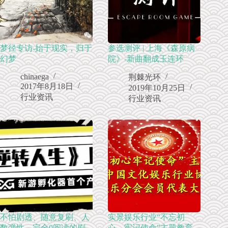
梦径专访-始于现实，归于
参选测评 | 上海《森原病
幻梦
院》-新曲翻成玉连环
chinaega
荆棘光环
2017年8月18日
2019年10月25日
行业资讯
行业资讯
不怕剧透、随意复刷、人
实景娱乐行业“不忘初
数弹性、完全0阅读的剧
心，牢记使命”主题教育