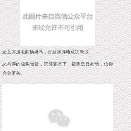
恶意弥漫地酣畅淋漓，善意澎湃地意犹未尽。
恶与善的极致较量，夜幕笼罩下，欲望蠢蠢欲动，信仰
亮剑厮杀。