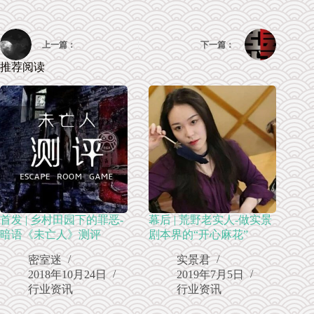
上一篇：
下一篇：
推荐阅读
首发 | 乡村田园下的罪恶-
幕后 | 荒野老实人-做实景
暗语《未亡人》测评
剧本界的“开心麻花”
密室迷
实景君
2018年10月24日
2019年7月5日
行业资讯
行业资讯