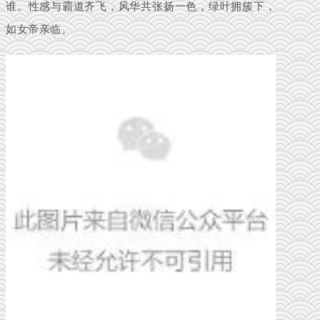
谁。性感与霸道齐飞，风华共张扬一色，绿叶拥簇下，
如女帝亲临。