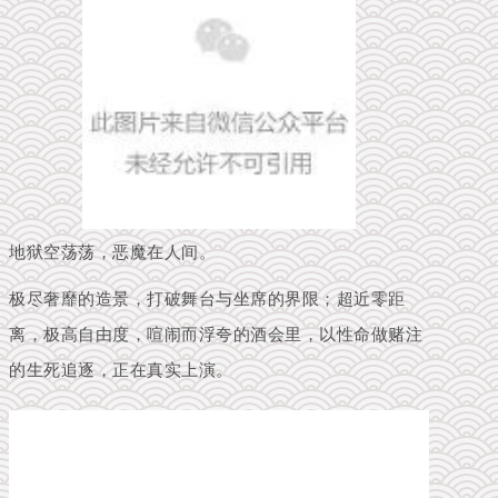
地狱空荡荡，恶魔在人间。
极尽奢靡的造景，打破舞台与坐席的界限；超近零距
离，极高自由度，喧闹而浮夸的酒会里，以性命做赌注
的生死追逐，正在真实上演。