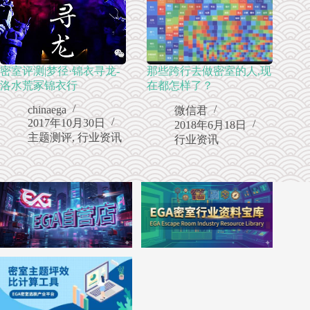
密室评测|梦径·锦衣寻龙-
那些跨行去做密室的人,现
洛水荒冢锦衣行
在都怎样了？
chinaega
微信君
2017年10月30日
2018年6月18日
主题测评
,
行业资讯
行业资讯