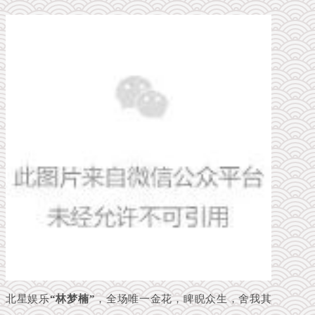
北星娱乐
“林梦楠”
，全场唯一金花，睥睨众生，舍我其