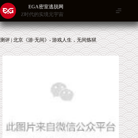
跳
EGA密室逃脱网
至
Z时代的实境元宇宙
内
容
测评 | 北京《游·无间》- 游戏人生，无间炼狱