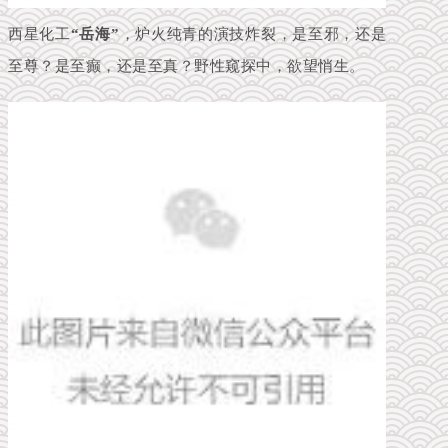
西星化工
“岳海”
，炉火纯青的演技炸裂，是至邪，还是
至尊？是至癫，还是至真？野性窥探中，欲望悄生。