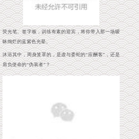
荧光笔、签字板，训练有素的迎宾，将你带入那一场暧
昧绚烂的蓝紫色光晕。
沐浴其中，周身笼罩的，是虚与委蛇的“应酬客”，还是
肩负使命的“伪装者”？