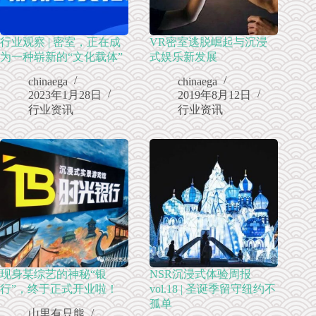
行业观察 | 密室，正在成
VR密室逃脱崛起与沉浸
为一种崭新的“文化载体”
式娱乐新发展
chinaega
chinaega
2023年1月28日
2019年8月12日
行业资讯
行业资讯
现身某综艺的神秘“银
NSR沉浸式体验周报
行”，终于正式开业啦！
vol.18 | 圣诞季留守纽约不
孤单
山里有只熊