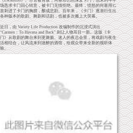
（Escamillo）。尽管被背叛，何塞却仍然深爱卡门，他来到斗牛
场恳求卡门回心转意，被卡门无情拒绝。最终，愤怒的何塞用匕
首刺进了卡门的胸膛，酿成悲剧。百年来，《卡门》逐渐衍生出
各种版本的歌剧、舞剧和话剧，也被多次搬上大荧幕。
近日，由 Variety Life Production 改编制作的沉浸式演出
“Carmen：To Havana and Back” 则让人物耳目一新。这版《卡
门》从歌剧的舞台来到更旖旎、迷人的夜总会里，将戏剧与夜生
活相结合，让风流来到迷醉的酒馆，给观众带来全新的视听体
验。