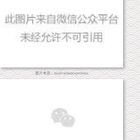
图片来源：ins@carmenexperience