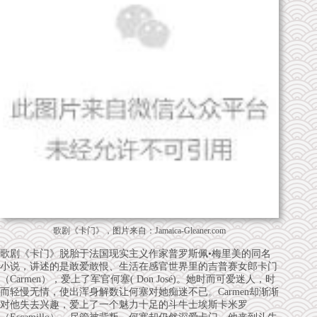
歌剧《卡门》，图片来自：Jamaica-Gleaner.com
歌剧《卡门》脱胎于法国现实主义作家普罗斯佩•梅里美的同名
小说，讲述的是敢爱敢恨、生活在感官世界里的吉普赛女郎卡门
（Carmen），爱上了军官何塞( Don José)。她时而可爱迷人，时
而轻慢无情，使出浑身解数让何塞对她痴迷不已。Carmen却渐渐
对他失去兴趣，爱上了一个魅力十足的斗牛士埃斯卡米罗