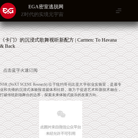
跳
EGA密室逃脱网
至
Z时代的实境元宇宙
内
容
《卡门》的沉浸式歌舞视听新配方 | Carmen: To Havana
& Back
点击蓝字火速订阅
NSR (NeXT SCENE Research) 位于纽约哥伦比亚大学创业实验室，是最专
业和先锋的沉浸式体验报道媒体和社群。致力于促进艺术和新技术融合，
打破传统剧场舞台的边界，探索
未来体验式娱乐的发展方向。