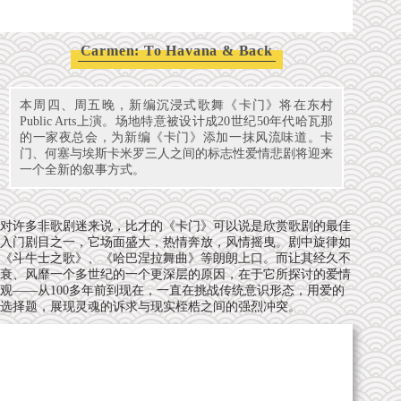
Carmen: T
o Havana & Back
本周四、周五晚，新编沉浸式歌舞《卡门》将在东村
Public Arts上演。场地特意被设计成20世纪50年代哈瓦那
的一家夜总会，为新编《卡门》添加一抹风流味道。卡
门、何塞与埃斯卡米罗三人之间的标志性爱情悲剧将迎来
一个全新的叙事方式。
对许多非歌剧迷来说，比才的《卡门》可以说是欣赏歌剧的最佳
入门剧目之一，它场面盛大，热情奔放，风情摇曳。剧中旋律如
《斗牛士之歌》、《哈巴涅拉舞曲》等朗朗上口。而让其经久不
衰、风靡一个多世纪的一个更深层的原因，在于它所探讨的爱情
观——从100多年前到现在，一直在挑战传统意识形态，用爱的
选择题，展现灵魂的诉求与现实桎梏之间的强烈冲突。