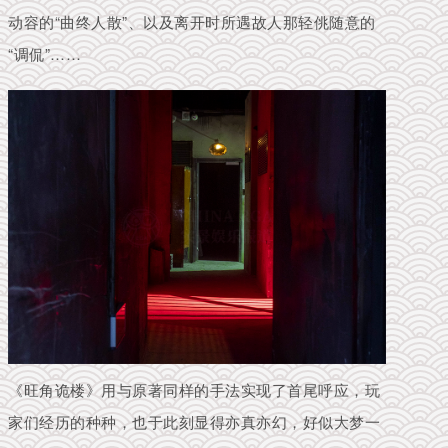
动容的“曲终人散”、以及离开时所遇故人那轻佻随意的
“调侃”……
《旺角诡楼》用与原著同样的手法实现了首尾呼应，玩
家们经历的种种，也于此刻显得亦真亦幻，好似大梦一