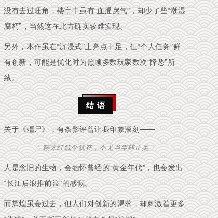
没有去过旺角，楼宇中虽有“血腥戾气”，却少了些“潮湿
腐朽”，当然这在北方确实较难实现。
另外，本作虽在“沉浸式”上亮点十足，但“个人任务”鲜
有创新，可能是优化时为照顾多数玩家数次“降恐”所
致。
结 语
关于《殭尸》，有条影评曾让我印象深刻——
“ 糯米红线今犹在，不见当年林正英 ”
人是念旧的生物，会缅怀曾经的“黄金年代”，也会发出
“长江后浪推前浪”的感慨。
而辉煌虽会过去，但人们对创新的渴求，却刺激着更多