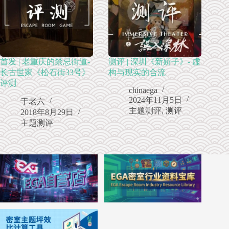
首发 | 老重庆的禁忌街道-
测评 | 深圳《新娇子》- 虚
长古世家《松石街33号》
构与现实的合流
评测
chinaega
2024年11月5日
于老六
主题测评
,
测评
2018年8月29日
主题测评