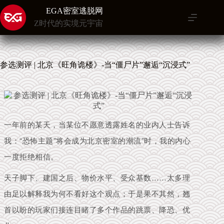
跳
EGA密室逃脱网
至
Z时代的实境元宇宙
内
容
参选测评 | 北京《旺角诡楼》-当“僵尸片”邂逅“沉浸式”
一年前的某天，当某位不愿意透露姓名的业内人士告诉
我：“恐怖主题”将会成为北京密室的潮流”时，我的内心
一度拒绝相信。
天子脚下、建国之后、物价水平、受众基数……太多理
由足以解释我为何不看好这个观点；于是果不其然，翘
首以盼的玩家们接连目睹了多个作品的跳票、降恐、优