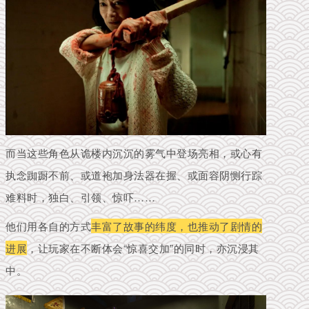
而当这些角色从诡楼内沉沉的雾气中登场亮相，或心有
执念踟蹰不前、或道袍加身法器在握、或面容阴恻行踪
难料时，独白、引领、惊吓……
他们用各自的方式
丰富了故事的纬度，也推动了剧情的
进展
，让玩家在不断体会“惊喜交加”的同时，亦沉浸其
中。