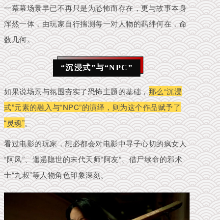
一幕幕场景早已不再只是为恐怖而存在，更与故事本身
浑然一体，由玩家自行揣测每一对人物的羁绊何在，命
数几何。
“沉浸式”与“NPC”
如果说场景与氛围夯实了恐怖主题的基础，
那么“沉浸
式”元素的融入与“NPC”的演绎，则为这个作品赋予了
“灵魂”
。
看过电影的玩家，想必都会对电影中寻子心切的疯女人
“阿凤”、邋遢隐世的末代天师“阿友”、借尸续命的邪术
士“九叔”等人物角色印象深刻。