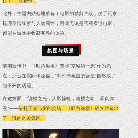
行了“二次创作”
。
此外，主题内贴心地准备了电影的精剪片段，便于玩家
梳理剧情线索与人物羁绊；因此无论是否观看过电影，
都能在游戏中收获完整的体验。
氛围与场景
前期宣传中，《旺角诡楼》曾将“京城第一恐”作为亮
点；那么在实际体验里，“对恐怖氛围的营造”自然成了
绕不开的话题。
在这方面，“诡楼之光，人影幢幢；诡楼之暗，雾岚弥
漫”——
依托于光与影的交错，《旺角诡楼》确实营造出
了一流的奇诡氛围。