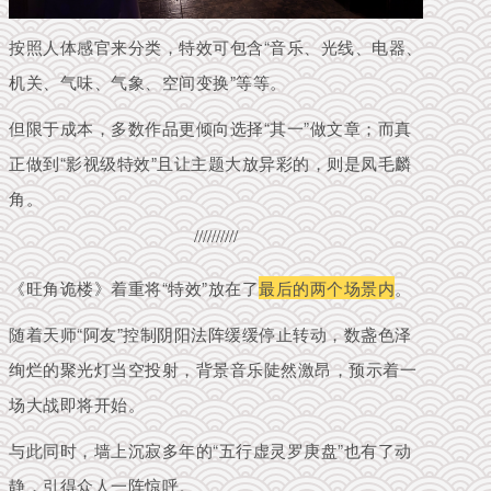
按照人体感官来分类，特效可包含“音乐、光线、电器、
机关、气味、气象、空间变换”等等。
但限于成本，多数作品更倾向选择“其一”做文章；而真
正做到“影视级特效”且让主题大放异彩的，则是凤毛麟
角。
//////////
《旺角诡楼》着重将“特效”放在了
最后的两个场景内
。
随着天师“阿友”控制阴阳法阵缓缓停止转动，数盏色泽
绚烂的聚光灯当空投射，背景音乐陡然激昂，预示着一
场大战即将开始。
与此同时，墙上沉寂多年的“五行虚灵罗庚盘”也有了动
静，引得众人一阵惊呼。