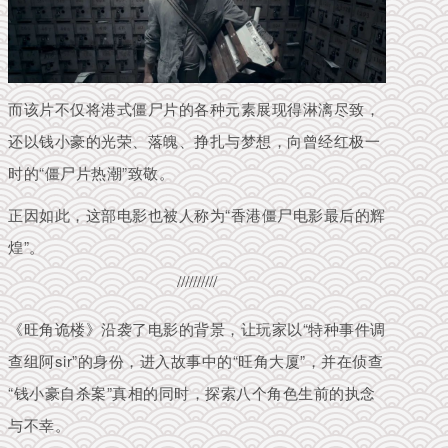
而该片不仅将港式僵尸片的各种元素展现得淋漓尽致，
还以钱小豪的光荣、落魄、挣扎与梦想，向曾经红极一
时的“僵尸片热潮”致敬。
正因如此，这部电影也被人称为“香港僵尸电影最后的辉
煌”。
//////////
《旺角诡楼》
沿袭了电影的背景，让玩家以“特种事件调
查组阿sir”的身份，进入故事中的“旺角大厦”，并在侦查
“钱小豪自杀案”真相的同时，探索八个角色生前的执念
与不幸。