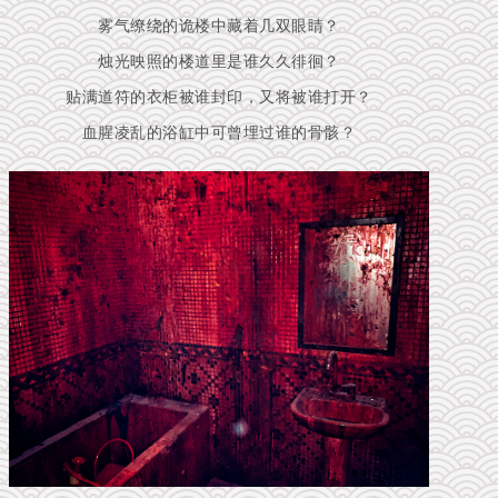
雾气缭绕的诡楼中藏着几双眼睛？
烛光映照的楼道里是谁久久徘徊？
贴满道符的衣柜被谁封印，又将被谁打开？
血腥凌乱的浴缸中可曾埋过谁的骨骸？