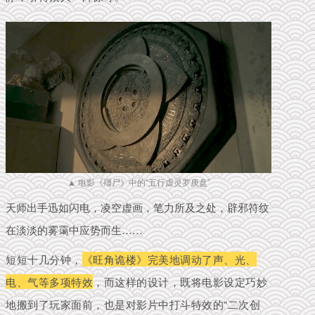
▲ 电影《殭尸》中的“五行虚灵罗庚盘”
天师出手迅如闪电，凌空虚画，笔力所及之处，辟邪符纹
在淡淡的雾霭中应势而生……
短短十几分钟，
《旺角诡楼》完美地调动了声、光、
电、气等多项特效
，而这样的设计，既将电影设定巧妙
地搬到了玩家面前，也是对影片中打斗特效的“二次创