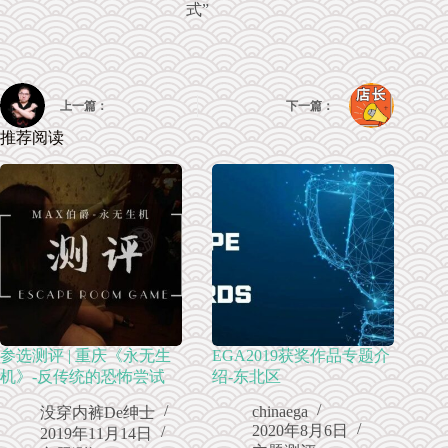
上一篇：
下一篇：
推荐阅读
参选测评 | 重庆《永无生
EGA2019获奖作品专题介
机》-反传统的恐怖尝试
绍-东北区
chinaega
没穿内裤De绅士
2020年8月6日
2019年11月14日