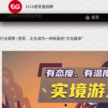
跳
EGA密室逃脱网
至
内
Z世代の实境元宇宙
容
首页
行业观察 | 密室，正在成为一种崭新的“文化载体”