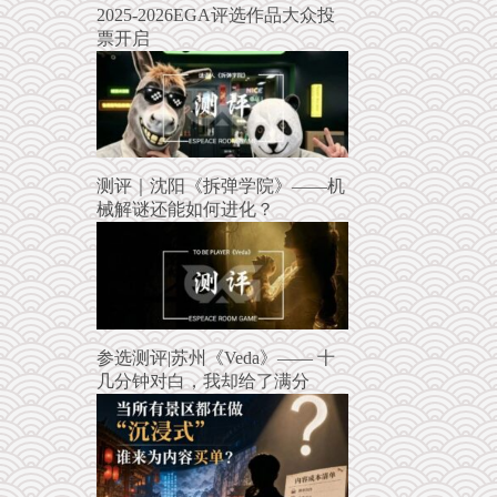
2025-2026EGA评选作品大众投
票开启
测评｜沈阳《拆弹学院》——机
械解谜还能如何进化？
参选测评|苏州《Veda》—— 十
几分钟对白，我却给了满分