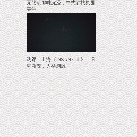
无限流趣味沉浸，中式梦核氛围
美学
测评｜上海《INSANE Ⅱ》—旧
宅新魂，人格溯源