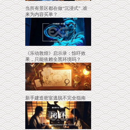
当所有景区都在做“沉浸式” ,谁
来为内容买单？
《乐动敦煌》启示录：惊吓效
果，只能依赖全黑环境吗？
新手建造密室逃脱不完全指南