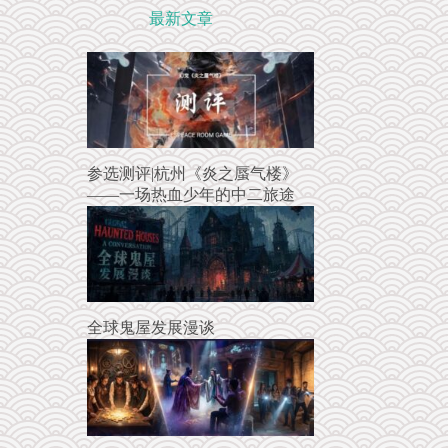
最新文章
参选测评|杭州《炎之蜃气楼》
——一场热血少年的中二旅途
全球鬼屋发展漫谈