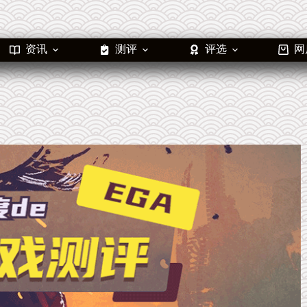
资讯
测评
评选
网