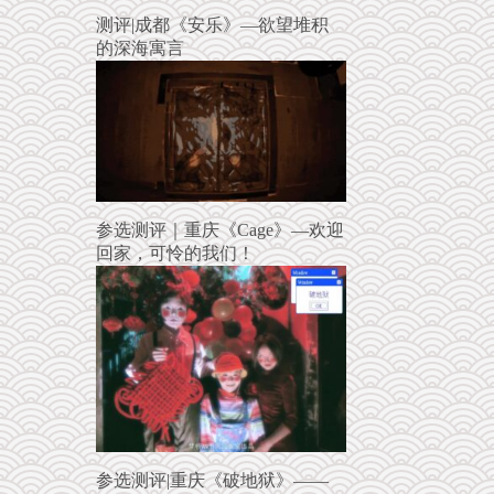
测评|成都《安乐》—欲望堆积
的深海寓言
参选测评｜重庆《Cage》—欢迎
回家，可怜的我们！
参选测评|重庆《破地狱》——