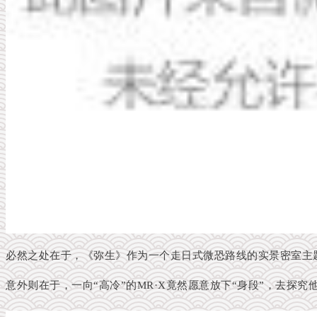
必然之处在于，《弥生》作为一个走日式微恐路线的实景密室主
意外则在于，一向“高冷”的MR·X竟然愿意放下“身段”，去探