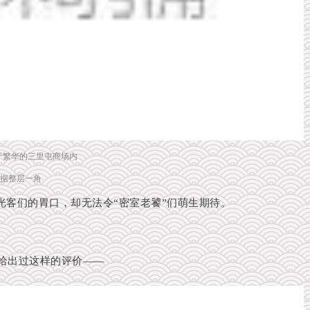
于繁华的三里屯商场内
据整层一角
光客们的胃口，却无法令“密室老饕”们萌生期待。
给出过这样的评价——