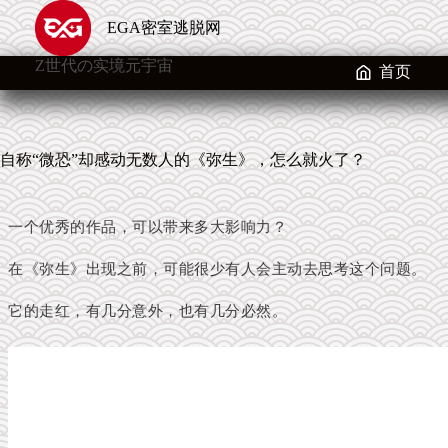
跳
EGA密室逃脱网
至
内
Z世代の实境元宇宙
容
首页
自称“微恐”却感动无数人的《弥生》，怎么就火了？
一个优秀的作品，可以带来多大影响力？
在《弥生》出现之前，可能很少有人会主动去思考这个问题。
它的走红，有几分意外，也有几分必然。