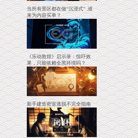
当所有景区都在做“沉浸式” ,谁
来为内容买单？
《乐动敦煌》启示录：惊吓效
果，只能依赖全黑环境吗？
新手建造密室逃脱不完全指南