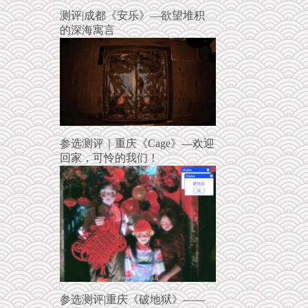
测评|成都《安乐》—欲望堆积
的深海寓言
参选测评｜重庆《Cage》—欢迎
回家，可怜的我们！
参选测评|重庆《破地狱》——