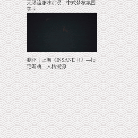
无限流趣味沉浸，中式梦核氛围
美学
测评｜上海《INSANE Ⅱ》—旧
宅新魂，人格溯源