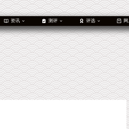
资讯
测评
评选
网