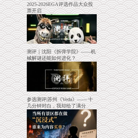
2025-2026EGA评选作品大众投
票开启
测评｜沈阳《拆弹学院》——机
械解谜还能如何进化？
参选测评|苏州《Veda》—— 十
几分钟对白，我却给了满分