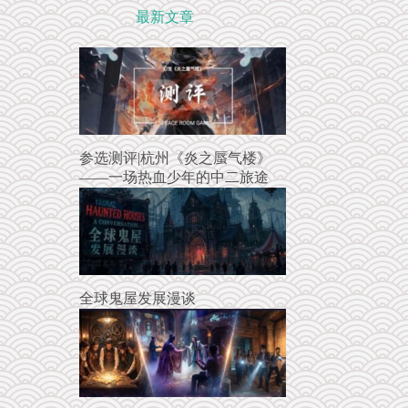
最新文章
参选测评|杭州《炎之蜃气楼》
——一场热血少年的中二旅途
全球鬼屋发展漫谈