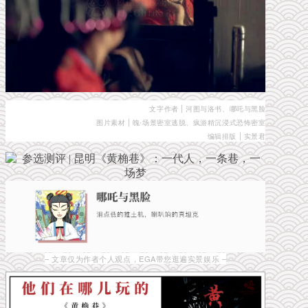
文字作者 | 河图与洛书、哪吒与黑脸
图片素材 | 魄·场景密室逃脱、疯游精沉浸式恐怖密室
编辑排版 | 实景君
– 文章仅为作者个人观点，EGA带您逛遍实景娱乐 –