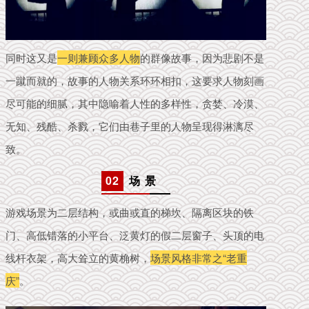
同时这又是
一则兼顾众多人物
的群像故事，因为悲剧不是
一蹴而就的，故事的人物关系环环相扣，这要求人物刻画
尽可能的细腻，其中隐喻着人性的多样性，贪婪、冷漠、
无知、残酷、杀戮，它们由巷子里的人物呈现得淋漓尽
致。
02
场 景
游戏场景为二层结构，或曲或直的梯坎、隔离区块的铁
门、高低错落的小平台、泛黄灯的假二层窗子、头顶的电
线杆衣架，高大耸立的黄桷树，
场景风格非常之“老重
庆”
。