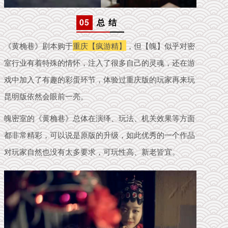
05
总 结
《黄桷巷》剧本购于
重庆【疯游精】
，但【魄】似乎对密
室行业有着特殊的情怀，注入了很多自己的灵魂，还在游
戏中加入了有趣的彩蛋环节，体验过重庆版的玩家再来玩
昆明版依然会眼前一亮。
魄密室的《黄桷巷》总体在演绎、玩法、机关效果等方面
都非常精彩，可以说是原版的升级，如此优秀的一个作品
对玩家自然也没有太多要求，可玩性高、新老皆宜。