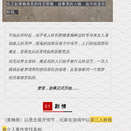
也正如黄桷巷里的传言那般，故事里的人物，或许就是你
和我。
不知从何时起，似乎有人听到那棵黄桷树边时常传来女人凄
怨瘆人的哭声，闹鬼的传闻在巷子中传开，人们纷纷因害怕
搬走，老巷也从此变得如死寂般荒凉。
但无论男女老幼，搬走后的人们似乎被什么给诅咒，一旦入
睡就会被梦境带到曾经居住的老巷，反复做着同一个噩梦，
经历着痛苦轮回。
梦里，故事正式开始……
01
剧 情
《黄桷巷》以悬念展开情节，玩家在游戏中以
第三人称视
角
介入事件查找真相。