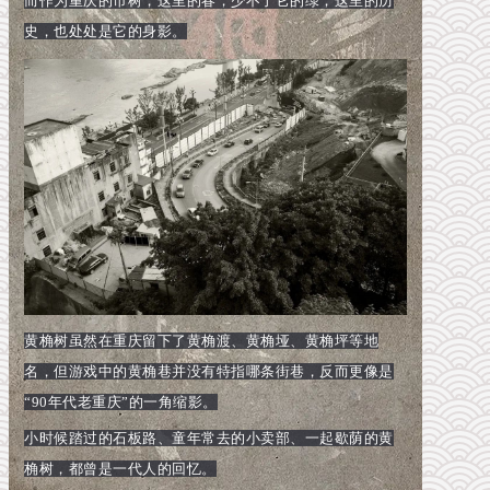
而作为重庆的市树，这里的春，少不了它的绿；这里的历
史，也处处是它的身影。
黄桷树虽然在重庆留下了黄桷渡、黄桷垭、黄桷坪等地
名，但游戏中的黄桷巷并没有特指哪条街巷，反而更像是
“90年代老重庆”的一角缩影。
小时候踏过的石板路、童年常去的小卖部、一起歇荫的黄
桷树，都曾是一代人的回忆。