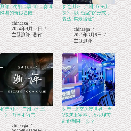
测评 | 沈阳《黑洞》- 赛博
参选测评 | 广州《C+侦
网咖的奇妙冒险
探》- 以“密室”的形式，
表达“实景搜证”
chinaega
2024年9月12日
chinaega
主题测评
,
测评
2021年3月8日
主题测评
参选测评 | 广州《七三
探奇 | 北京沉浸世界：当
一》- 前事不容忘
VR遇上密室，虚拟现实
能做到哪一步？
chinaega
2022年4月26日