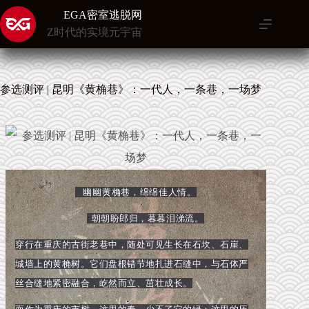
跳
EGA密室逃脱网
至
Z时代的实境元宇宙
内
容
参选测评 | 昆明《黄桷巷》：一代人，一条巷，一场梦
幽幽黄桷巷，绵绵佳人情。
朝朝盼郎归，
暮暮泪涕流。
穿行在重庆的古街老巷中，随处可见生长在石坎、石崖、
城墙上的黄桷树。它们盘根错节地扎进石缝中，与石体严
丝合缝地紧密融合，屹然而立、茁壮成长。