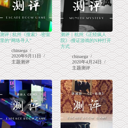
测评 | 杭州《搜索》-密室
测评｜杭州《正经疯人
里的“网络寻人”
院》-搜证游戏的N种打开
方式
chinaega
2020年9月11日
chinaega
主题测评
2020年4月24日
主题测评