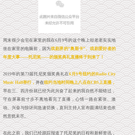
周末很少会宅在家里的我在6月9号的这个晚上却老老实实地
坐在家里的电脑前，因为
戏剧界的“奥斯卡”、戏剧爱好者的
年度大事——托尼奖——的颁奖典礼直播终于到来了！
2019年的第73届托尼奖颁奖典礼在
6月9号纽约的Radio City
Music Hall举行，
并在
纽约当地时间晚上八点在CBS上直播，
早在三、四月份就已经为此兴奋了起来的我自然不能错过，
守在屏幕前寸步不离地看完了直播，心情一路在紧张、激
动、兴奋与惊讶间急速切换，直到主持人宣布圆满结束也依
然意犹未尽。
在此之前，我们已经跟踪报道了托尼奖的日程和新鲜资讯，