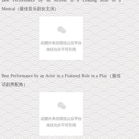
Best Performance by an Actress in a Leading Role in a
Musical（最佳音乐剧女主演）
Best Performance by an Actor in a Featured Role in a Play（最佳
话剧男配角）