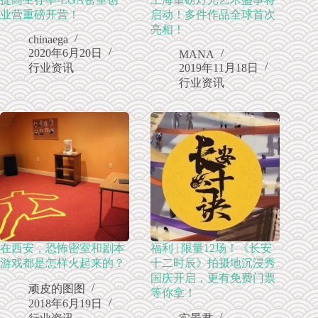
业营重磅开营！
启动！多件作品全球首次
亮相！
chinaega
2020年6月20日
MANA
行业资讯
2019年11月18日
行业资讯
在西安，恐怖密室和剧本
福利 | 限量12场！《长安
游戏都是怎样火起来的？
十二时辰》拍摄地沉浸秀
国庆开启，更有免费门票
顽皮的图图
等你拿！
2018年6月19日