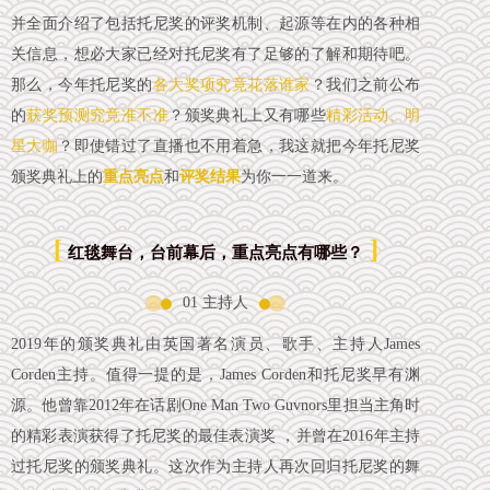
并全面介绍了包括托尼奖的评奖机制、起源等在内的各种相
关信息，想必大家已经对托尼奖有了足够的了解和期待吧。
那么，今年托尼奖的
各大奖项究竟花落谁家
？我们之前公布
的
获奖预测究竟准不准
？颁奖典礼上又有哪些
精彩活动、明
星大咖
？即使错过了直播也不用着急，我这就把今年托尼奖
颁奖典礼上的
重点亮点
和
评奖结果
为你一一道来。
[
]
红毯舞台，台前幕后，重点亮点有哪些？
01 主持人
2019年的颁奖典礼由英国著名演员、歌手、主持人James
Corden主持。值得一提的是，James Corden和托尼奖早有渊
源。他曾靠2012年在话剧One Man Two Guvnors里担当主角时
的精彩表演获得了托尼奖的最佳表演奖 ，并曾在2016年主持
过托尼奖的颁奖典礼。这次作为主持人再次回归托尼奖的舞