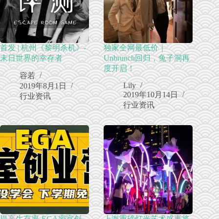
首发 | 杭州《黎明杀机》-
独家全网最低价｜
末日世界的幸存者
Unbrunch回归，兔子洞再
度开启！
容若
Lily
2019年8月1日
2019年10月14日
行业资讯
行业资讯
提高生存率-EGA密室创
上海重磅灯光艺术盛事将