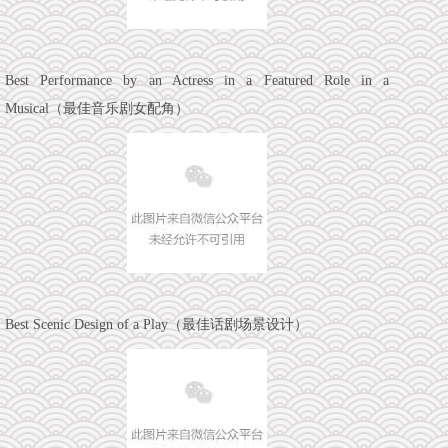
Best Performance by an Actress in a Featured Role in a
Musical（最佳音乐剧女配角）
Best Scenic Design of a Play（最佳话剧场景设计）