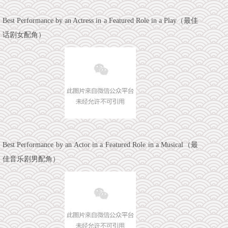
Best Performance by an Actress in a Featured Role in a Play（最佳
话剧女配角）
Best Performance by an Actor in a Featured Role in a Musical（最
佳音乐剧男配角）