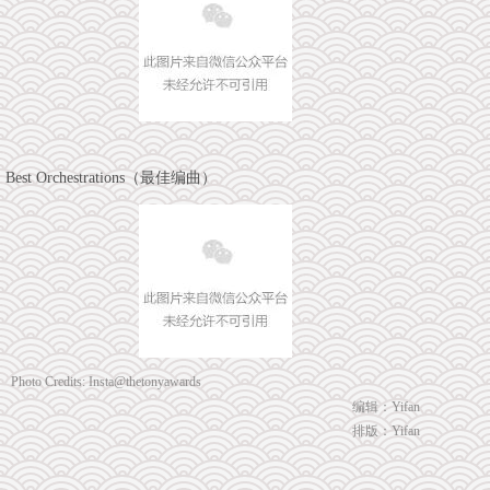
Best Orchestrations（最佳编曲）
Photo
Credits: Insta@thetonyawards
编辑：Yifan
排版：Yifan