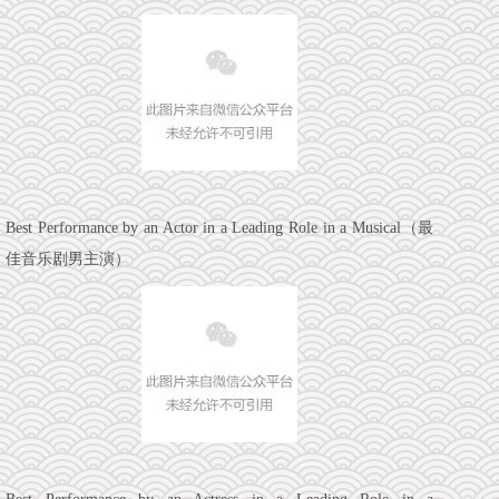
Best Performance by an Actor in a Leading Role in a Musical（最
佳音乐剧男主演）