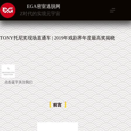
跳
EGA密室逃脱网
至
Z时代的实境元宇宙
内
容
TONY托尼奖现场直通车 | 2019年戏剧界年度最高奖揭晓
点击蓝字关注我们
[
]
前言