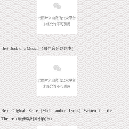
Best Book of a Musical（最佳音乐剧剧本）
Best Original Score (Music and/or Lyrics) Written for the
Theatre（最佳戏剧原创配乐）