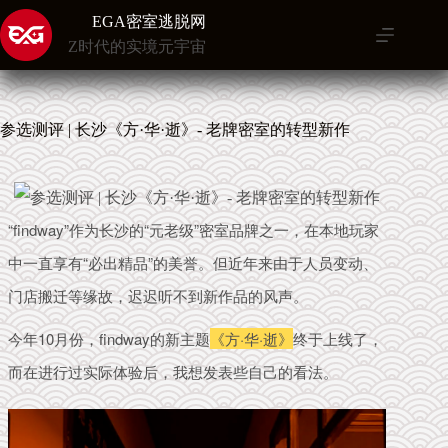
跳
EGA密室逃脱网
至
Z时代的实境元宇宙
内
容
参选测评 | 长沙《方·华·逝》- 老牌密室的转型新作
“findway”作为长沙的“元老级”密室品牌之一，在本地玩家
中一直享有“必出精品”的美誉。
但近年来
由
于
人员变动、
门店搬迁等缘故
，
迟迟听不到新作品的风声。
今年10月份，findway的新主题
《方·华·逝》
终于上线了，
而在进行过实际体验后，我想发表些自己的看法。