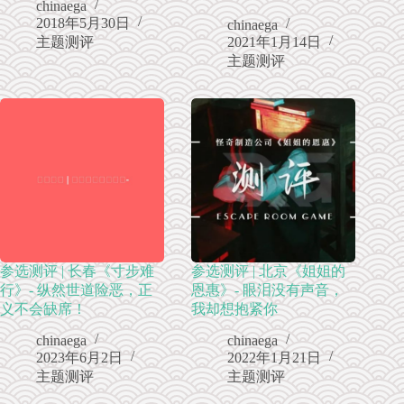
chinaega
2018年5月30日
chinaega
主题测评
2021年1月14日
主题测评
参选测评 | 长春《寸步难
参选测评 | 北京《姐姐的
行》- 纵然世道险恶，正
恩惠》- 眼泪没有声音，
义不会缺席！
我却想抱紧你
chinaega
chinaega
2023年6月2日
2022年1月21日
主题测评
主题测评