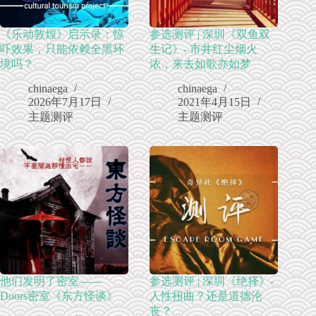
《乐动敦煌》启示录：惊
参选测评 | 深圳《双鱼双
吓效果，只能依赖全黑环
生记》- 市井红尘烟火
境吗？
浓，来去如歌亦如梦
chinaega
chinaega
2026年7月17日
2021年4月15日
主题测评
主题测评
他们发明了密室——
参选测评 | 深圳《绝择》-
Doors密室《东方怪谈》
人性扭曲？还是道德沦
丧？